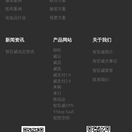
服装案例
教培方案
医药案例
服装方案
化妆品行业
母婴方案
新闻资讯
产品网站
关于我们
仰旺
智百威动态资讯
智百威简介
威云
智百威大事记
威店
威笑
智百威荣誉
威支付1.0
联系我们
威支付2.0
来购
来订
善信达
智百威VPN
VShop SaaS
智慧空间