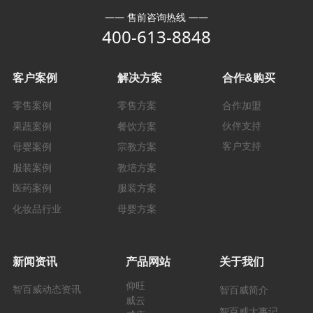
—— 售前咨询热线 ——
400-613-8848
客户案例
解决方案
合作&购买
零售案例
零售方案
合作加盟
伙伴支持
果蔬案例
餐饮方案
客户支持
母婴案例
宗教方案
服装案例
教培方案
医药案例
服装方案
化妆品行业
母婴方案
新闻资讯
产品网站
关于我们
仰旺
智百威动态资讯
智百威简介
威云
智百威大事记