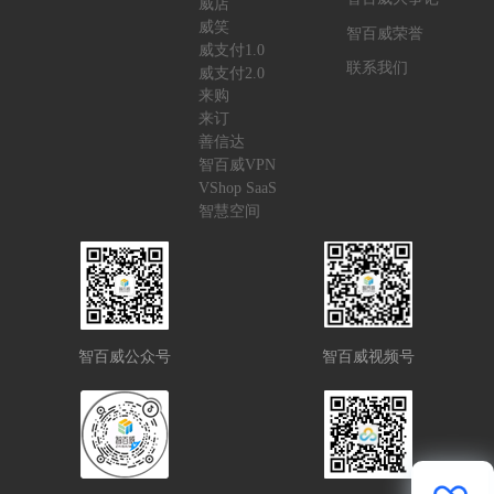
威店
威笑
智百威荣誉
威支付1.0
联系我们
威支付2.0
来购
来订
善信达
智百威VPN
VShop SaaS
智慧空间
智百威公众号
智百威视频号