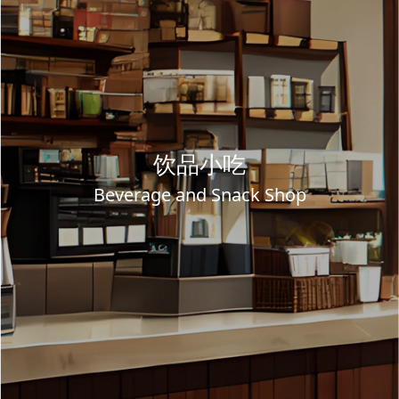
饮品小吃
Beverage and Snack Shop