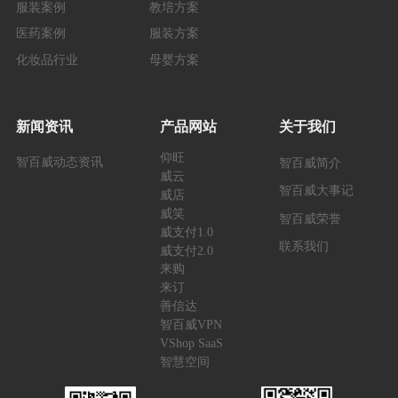
服装案例
教培方案
医药案例
服装方案
化妆品行业
母婴方案
新闻资讯
产品网站
关于我们
仰旺
智百威动态资讯
智百威简介
威云
智百威大事记
威店
威笑
智百威荣誉
威支付1.0
联系我们
威支付2.0
来购
来订
善信达
智百威VPN
VShop SaaS
智慧空间