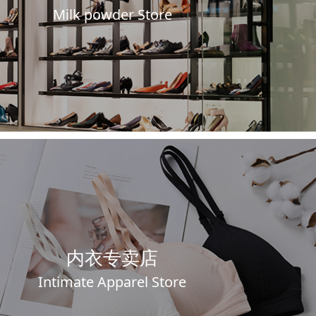
Milk powder Store
内衣专卖店
Intimate Apparel Store