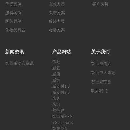
客户支持
母婴案例
宗教方案
服装案例
教培方案
医药案例
服装方案
化妆品行业
母婴方案
新闻资讯
产品网站
关于我们
仰旺
智百威动态资讯
智百威简介
威云
智百威大事记
威店
威笑
智百威荣誉
威支付1.0
联系我们
威支付2.0
来购
来订
善信达
智百威VPN
VShop SaaS
智慧空间