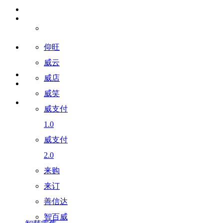
仰旺
威云
威店
威笑
威支付
1.0
威支付
2.0
来购
来订
善信达
智百威