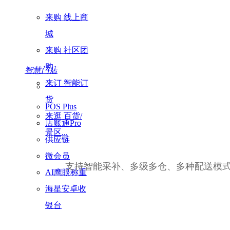
来购 线上商
城
来购 社区团
购
智慧门店
来订 智能订
货
POS Plus
来逛 百货/
店账通Pro
景区...
供应链
微会员
支持智能采补、多级多仓、多种配送模
AI鹰眼称重
海星安卓收
银台