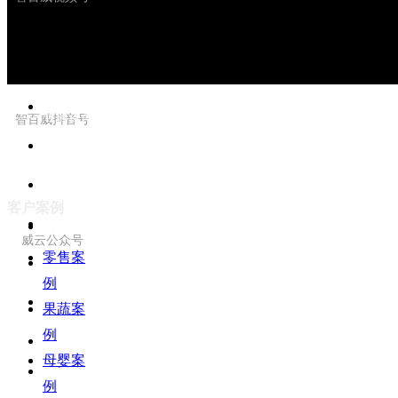
—— 售前咨询热线 ——
智百威抖音号
400-613-8848
客户案例
威云公众号
零售案
例
果蔬案
例
母婴案
例