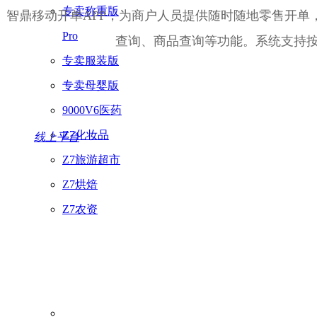
专卖称重版
智鼎移动开单APP，为商户人员提供随时随地零售开单
Pro
查询、商品查询等功能。系统支持
专卖服装版
专卖母婴版
9000V6医药
Z7化妆品
线上平台
Z7旅游超市
Z7烘焙
Z7农资