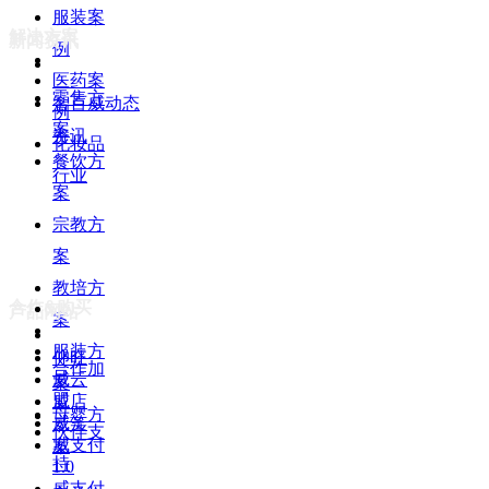
服装案
解决方案
新闻资讯
例
医药案
零售方
智百威动态
例
案
资讯
化妆品
餐饮方
行业
案
宗教方
案
教培方
合作&购买
产品网站
案
服装方
仰旺
合作加
威云
案
盟
威店
母婴方
威笑
伙伴支
威支付
案
持
1.0
威支付