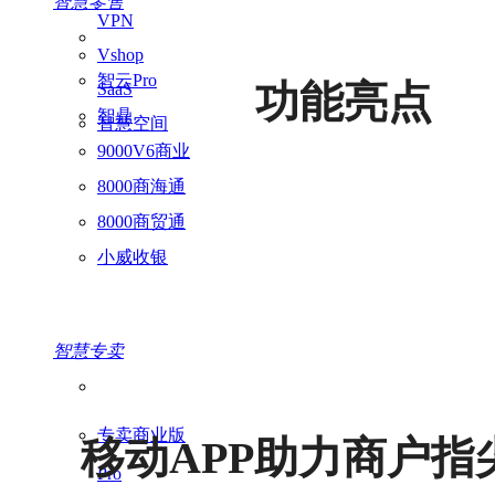
智慧零售
VPN
Vshop
智云Pro
功能亮点
SaaS
智鼎
智慧空间
9000V6商业
8000商海通
8000商贸通
小威收银
智慧专卖
专卖商业版
移动APP助力商户指
Pro