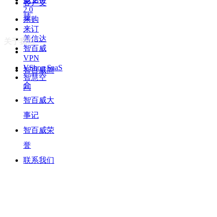
客户支
2.0
持
来购
来订
善信达
关于我们
智百威
VPN
VShop SaaS
智百威简
智慧空
介
间
智百威大
事记
智百威荣
誉
联系我们